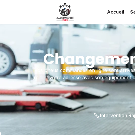
Accueil
S
Changement 
Vos pneus commandés en ligne sont arrivés 
rejoint votre adresse avec son équipement c
🚀 Intervention R