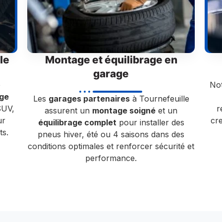
le
Montage et équilibrage en
garage
e
Not
ge
Les
garages partenaires
à Tournefeuille
SUV,
r
assurent un
montage soigné
et un
ur
cr
équilibrage complet
pour installer des
ts.
pneus hiver, été ou 4 saisons dans des
conditions optimales et renforcer sécurité et
performance.