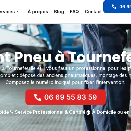
06 69
ervices
À propos
Blog
FAQ
Contact
Pneu à Tournefeu
à Tournefeuille et il vous faut un professionnel pour les 
omplet : dépose des anciens pneumatiques, montage des neu
Composez le numéro indiqué pour fixer l’intervention.
06 69 55 83 59
apide
🔧 Service Professionnel & Certifié
🏠 À Domicile ou en