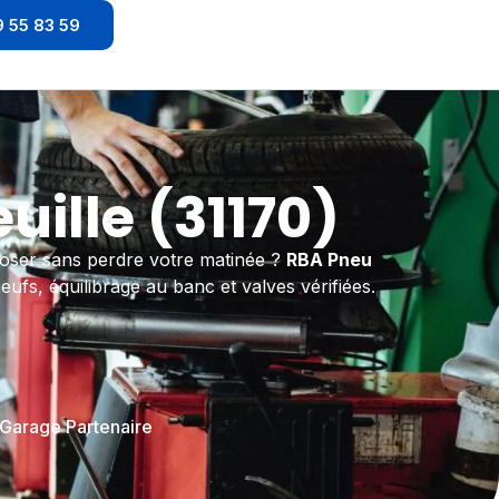
 55 83 59
ille (31170)
poser sans perdre votre matinée ?
RBA Pneu
fs, équilibrage au banc et valves vérifiées.
 Garage Partenaire