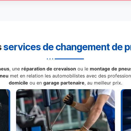
s
services de changement de 
neus
, une
réparation de crevaison
ou le
montage de pneus
Pneu
met en relation les automobilistes avec des professionn
domicile
ou en
garage partenaire
, au meilleur prix.