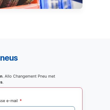
pneus
on
. Allo Changement Pneu met
és
.
sse e-mail