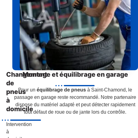
Changement
Montage et équilibrage en garage
de
Pour un
équilibrage de pneus
à Saint-Chamond, le
pneus
passage en garage reste recommandé. Notre partenaire
à
dispose du matériel adapté et peut détecter rapidement
domicile
tout défaut de roue ou de jante lors du contrôle.
Intervention
à