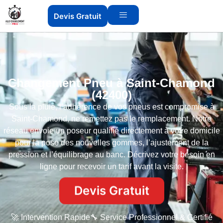
Devis Gratuit
Changement Pneu à Saint-Chamond
(42400)
Sous la pluie, l’adhérence de vos pneus est compromise à
Saint-Chamond, ne remettez pas le remplacement. Notre
réseau envoie un poseur qualifié directement à votre domicile
pour la pose des nouvelles gommes, l’ajustement de la
pression et l’équilibrage au banc. Décrivez votre besoin en
ligne pour recevoir un tarif avant la visite.
Devis Gratuit
🚀 Intervention Rapide
🔧 Service Professionnel & Certifié