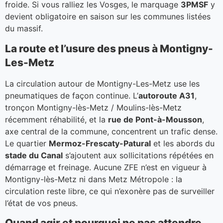
froide. Si vous ralliez les Vosges, le marquage
3PMSF
y
devient obligatoire en saison sur les communes listées
du massif.
La route et l’usure des pneus à Montigny-
Les-Metz
La circulation autour de Montigny-Les-Metz use les
pneumatiques de façon continue. L’
autoroute A31
,
tronçon Montigny-lès-Metz / Moulins-lès-Metz
récemment réhabilité, et la
rue de Pont-à-Mousson
,
axe central de la commune, concentrent un trafic dense.
Le quartier
Mermoz-Frescaty-Patural
et les abords du
stade du Canal
s’ajoutent aux sollicitations répétées en
démarrage et freinage. Aucune ZFE n’est en vigueur à
Montigny-lès-Metz ni dans Metz Métropole : la
circulation reste libre, ce qui n’exonère pas de surveiller
l’état de vos pneus.
Quand agir et pourquoi ne pas attendre