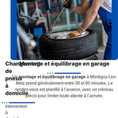
Changement
Montage et équilibrage en garage
de
Un
montage et équilibrage en garage
à Montigny-Les-
pneus
Metz prend généralement entre 30 et 60 minutes. Le
à
rendez-vous est planifié à l’avance, avec un créneau
domicile
précis pour limiter toute attente à l’arrivée.
Intervention
à