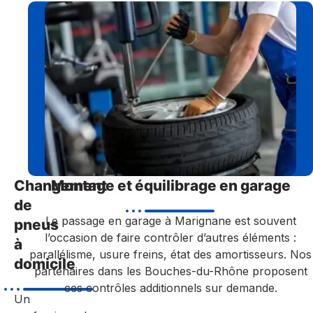
Changement
Montage et équilibrage en garage
de
Le passage en garage à Marignane est souvent
pneus
l’occasion de faire contrôler d’autres éléments :
à
parallélisme, usure freins, état des amortisseurs. Nos
domicile
partenaires dans les Bouches-du-Rhône proposent
ces contrôles additionnels sur demande.
Un