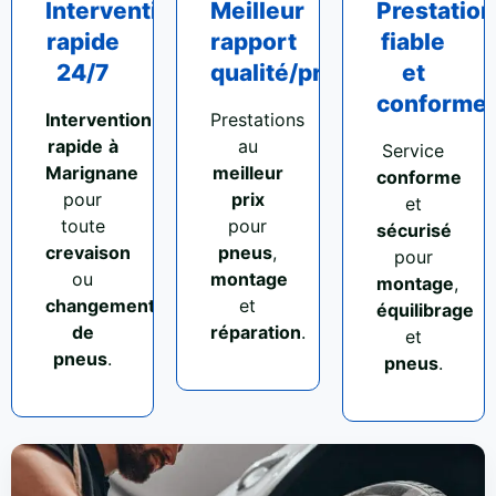
Intervention
Meilleur
Prestation
rapide
rapport
fiable
24/7
qualité/prix
et
conforme
Intervention
Prestations
rapide
à
au
Service
Marignane
meilleur
conforme
pour
prix
et
toute
pour
sécurisé
crevaison
pneus
,
pour
ou
montage
montage
,
changement
et
équilibrage
de
réparation
.
et
pneus
.
pneus
.