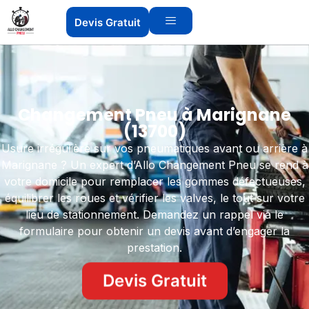
Devis Gratuit
Changement Pneu à Marignane
(13700)
Usure irrégulière sur vos pneumatiques avant ou arrière à
Marignane ? Un expert d’Allo Changement Pneu se rend à
votre domicile pour remplacer les gommes défectueuses,
équilibrer les roues et vérifier les valves, le tout sur votre
lieu de stationnement. Demandez un rappel via le
formulaire pour obtenir un devis avant d’engager la
prestation.
Devis Gratuit