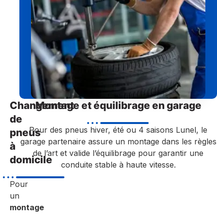
Changement
Montage et équilibrage en garage
de
Pour des pneus hiver, été ou 4 saisons Lunel, le
pneus
garage partenaire assure un montage dans les règles
à
de l’art et valide l’équilibrage pour garantir une
domicile
conduite stable à haute vitesse.
Pour
un
montage