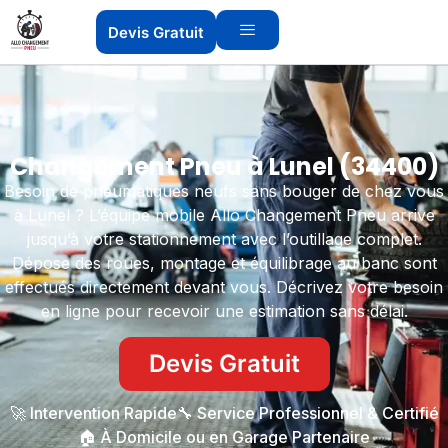
Devis Gratuit
Changement Pneu à Lunel (34400)
Besoin de pneumatiques neufs sans bouger de chez vous
à Lunel ? L’équipe mobile Allo Changement Pneu arrive
jusqu’à votre stationnement avec l’outillage complet.
Dépose des roues, montage et équilibrage au banc sont
effectués directement devant vous. Décrivez votre besoin
en ligne pour recevoir une estimation sans délai.
Devis Gratuit
🚀 Intervention Rapide
🔧 Service Professionnel & Certifié
🏠 À Domicile ou en Garage Partenaire