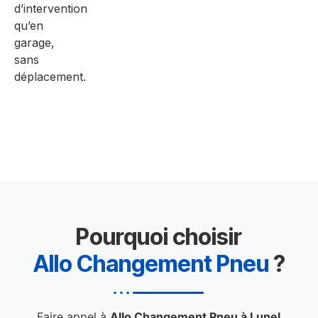
d’intervention
qu’en
garage,
sans
déplacement.
Pourquoi choisir
Allo Changement Pneu
?
Faire appel à
Allo Changement Pneu à Lunel