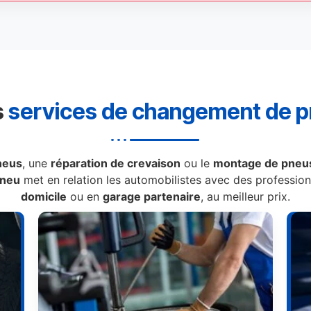
s
services de changement de 
neus
, une
réparation de crevaison
ou le
montage de pneus
Pneu
met en relation les automobilistes avec des professionn
domicile
ou en
garage partenaire
, au meilleur prix.