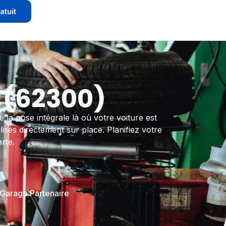
atuit
 (62300)
 la pose intégrale là où votre voiture est
isés directement sur place. Planifiez votre
rte.
 Garage Partenaire