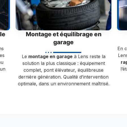
le
Montage et équilibrage en
garage
ns
En 
tes
Lens
Le
montage en garage
à Lens reste la
au
ra
solution la plus classique : équipement
 un
l’é
complet, pont élévateur, équilibreuse
dernière génération. Qualité d’intervention
optimale, dans un environnement maîtrisé.