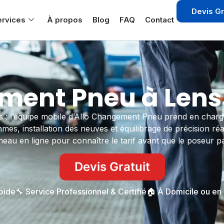
Devis Gr
ervices
À propos
Blog
FAQ
Contact
ent Pneu à Lens
ens : l’équipe mobile d’Allo Changement Pneu prend en charge
, installation des neuves et équilibrage de précision réal
neau en ligne pour connaître le tarif avant que le poseur pa
Devis Gratuit
apide
🔧 Service Professionnel & Certifié
🏠 À Domicile ou en