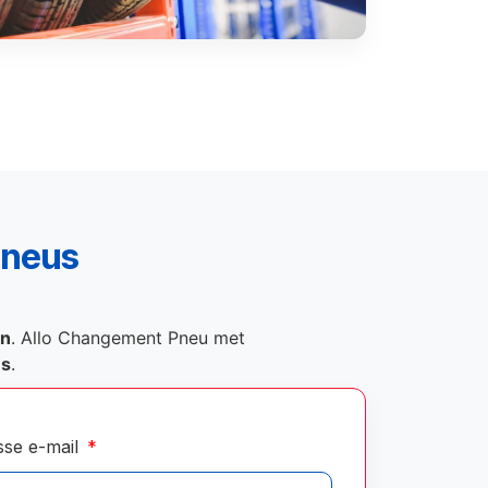
pneus
on
. Allo Changement Pneu met
és
.
sse e-mail