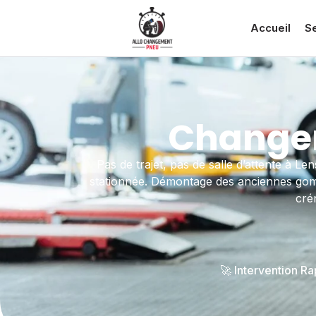
Accueil
S
Changem
Pas de trajet, pas de salle d’attente à L
stationnée. Démontage des anciennes gommes
cré
🚀 Intervention R