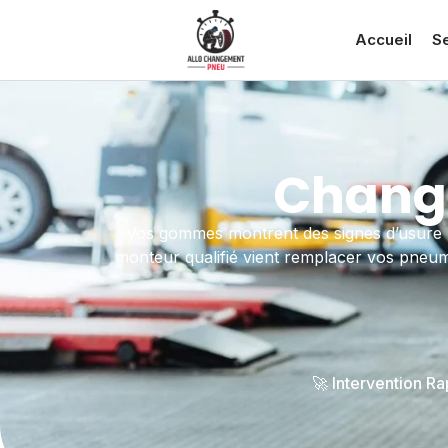
Accueil
S
Change
Vos gommes montrent des signes d’usure 
monteur qualifié vient remplacer vos pneuma
🚀 Intervention R