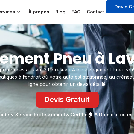
Devis Gr
ervices
À propos
Blog
FAQ
Contact
ment Pneu à Lav
prononcés à Laval ? Le réseau Allo Changement Pneu vous 
tiques à l’endroit où votre auto est stationnée, au crénea
ligne pour obtenir un devis détaillé.
Devis Gratuit
apide
🔧 Service Professionnel & Certifié
🏠 À Domicile ou en