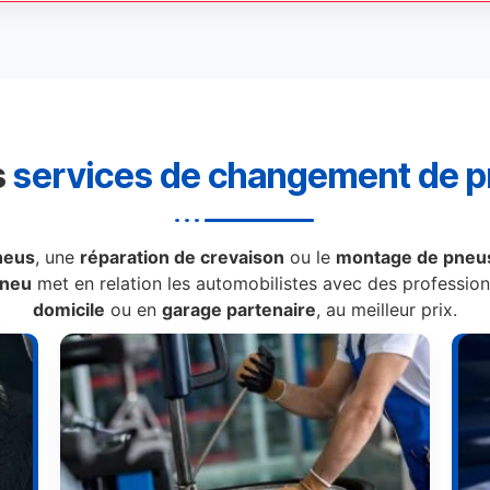
s
services de changement de 
neus
, une
réparation de crevaison
ou le
montage de pneus
Pneu
met en relation les automobilistes avec des professionn
domicile
ou en
garage partenaire
, au meilleur prix.