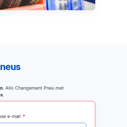
pneus
on
. Allo Changement Pneu met
és
.
sse e-mail