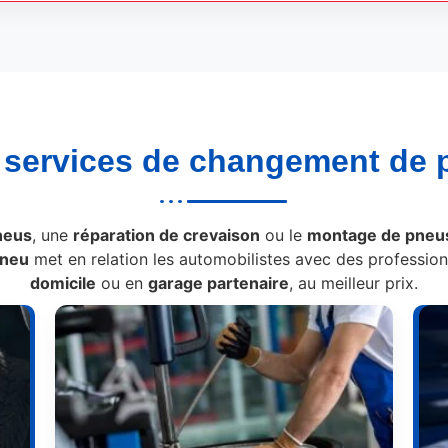
s
services de changement de 
neus
, une
réparation de crevaison
ou le
montage de pneus
Pneu
met en relation les automobilistes avec des professionn
domicile
ou en
garage partenaire
, au meilleur prix.