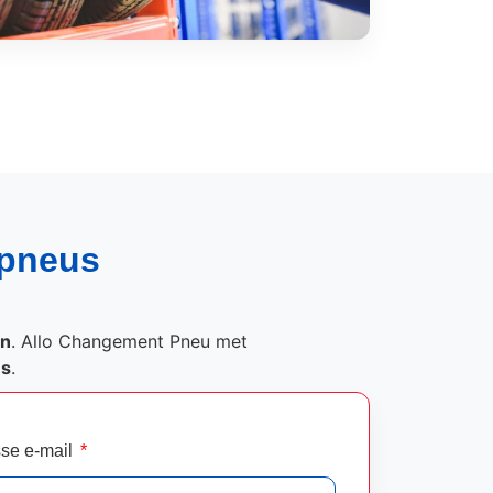
 pneus
on
. Allo Changement Pneu met
és
.
se e-mail