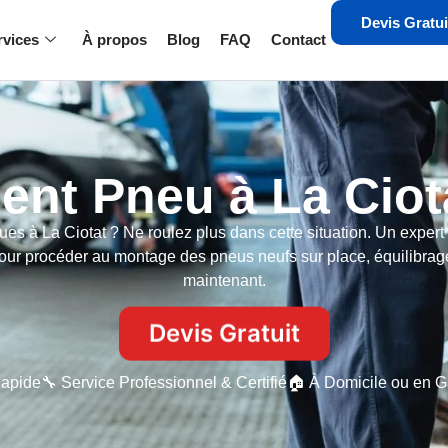
Devis Gratui
rvices
À propos
Blog
FAQ
Contact
nt Pneu à La Ciota
ques à La Ciotat ? Ne roulez plus dans cette situation. Un expe
pour procéder au montage des pneus neufs sur place, équilibrag
maintenant.
Devis Gratuit
Rapide
🔧 Service Professionnel & Certifié
🏠 À Domicile ou en G