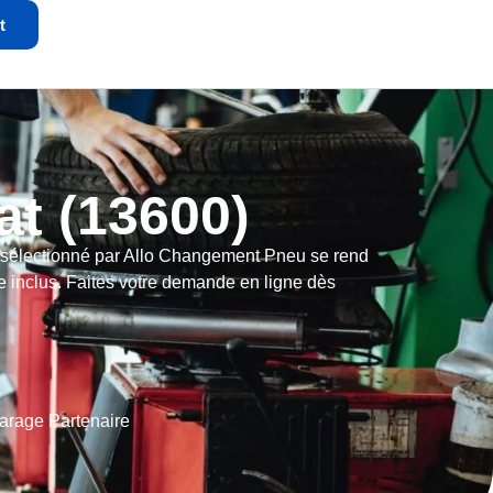
t
t (13600)
rt sélectionné par Allo Changement Pneu se rend
e inclus. Faites votre demande en ligne dès
arage Partenaire