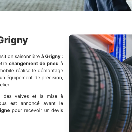
Grigny
sition saisonnière
à Grigny
:
otre
changement de pneu
à
 mobile réalise le démontage
un équipement de précision,
lier.
le des valves et la mise à
 vous est annoncé avant le
ligne
pour recevoir un devis