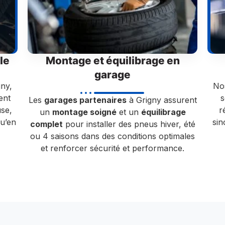
le
Montage et équilibrage en
garage
ny,
Nos
ent
s
Les
garages partenaires
à Grigny assurent
se,
r
un
montage soigné
et un
équilibrage
u’en
si
complet
pour installer des pneus hiver, été
ou 4 saisons dans des conditions optimales
et renforcer sécurité et performance.