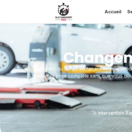
Accueil
S
Changeme
Gagnez du temps en faisant venir le spéci
réaliser la pose complète sans que vous bou
🚀 Intervention R