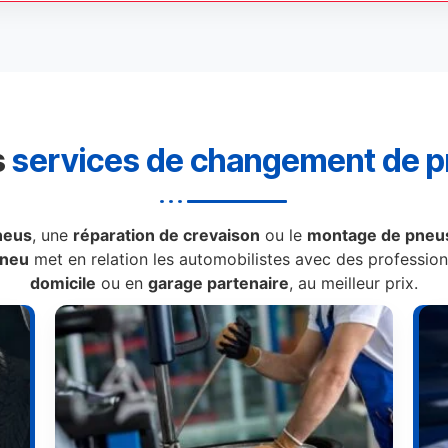
s
services de changement de 
neus
, une
réparation de crevaison
ou le
montage de pneus
Pneu
met en relation les automobilistes avec des professionn
domicile
ou en
garage partenaire
, au meilleur prix.