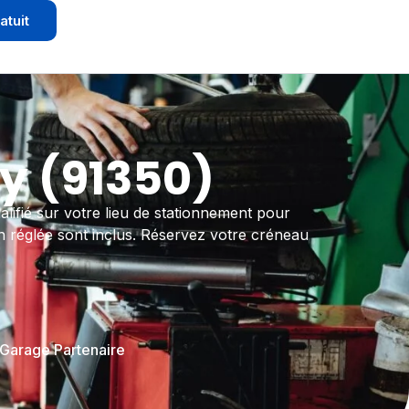
atuit
y (91350)
lifié sur votre lieu de stationnement pour
n réglée sont inclus. Réservez votre créneau
 Garage Partenaire