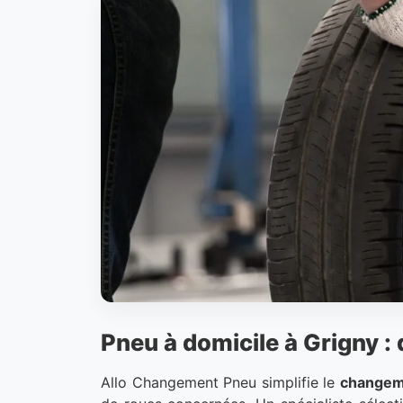
Pneu à domicile à Grigny : 
Allo Changement Pneu simplifie le
changem