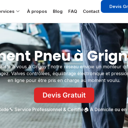
Devis Gr
ervices
À propos
Blog
FAQ
Contact
nt Pneu à Grign
aliste à vous à Grigny : notre réseau envoie un monteur qua
gez. Valves contrôlées, équilibrage électronique et pressio
en ligne pour être pris en charge au moment voulu.
Devis Gratuit
apide
🔧 Service Professionnel & Certifié
🏠 À Domicile ou en