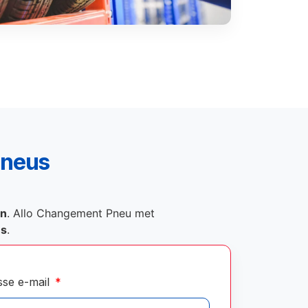
pneus
on
. Allo Changement Pneu met
és
.
sse e-mail