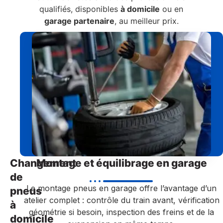
qualifiés, disponibles
à domicile
ou en
garage partenaire
, au meilleur prix.
Changement
Montage et équilibrage en garage
de
Le montage pneus en garage offre l’avantage d’un
pneus
atelier complet : contrôle du train avant, vérification
à
géométrie si besoin, inspection des freins et de la
domicile