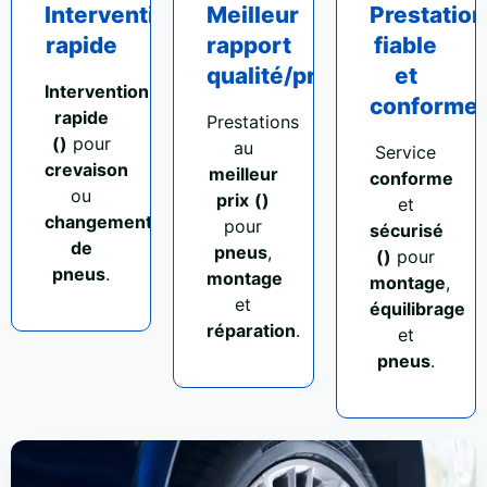
Intervention
Meilleur
Prestation
rapide
rapport
fiable
qualité/prix
et
Intervention
conforme
rapide
Prestations
()
pour
au
Service
crevaison
meilleur
conforme
ou
prix
()
et
changement
pour
sécurisé
de
pneus
,
()
pour
pneus
.
montage
montage
,
et
équilibrage
réparation
.
et
pneus
.