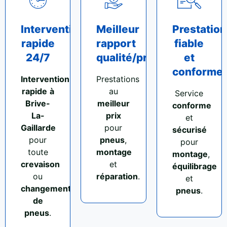
Intervention
Meilleur
Prestation
rapide
rapport
fiable
24/7
qualité/prix
et
conforme
Intervention
Prestations
rapide
à
au
Service
Brive-
meilleur
conforme
La-
prix
et
Gaillarde
pour
sécurisé
pour
pneus
,
pour
toute
montage
montage
,
crevaison
et
équilibrage
ou
réparation
.
et
changement
pneus
.
de
pneus
.