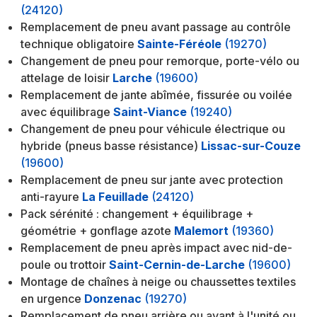
(24120)
Remplacement de pneu avant passage au contrôle
technique obligatoire
Sainte-Féréole
(19270)
Changement de pneu pour remorque, porte-vélo ou
attelage de loisir
Larche
(19600)
Remplacement de jante abîmée, fissurée ou voilée
avec équilibrage
Saint-Viance
(19240)
Changement de pneu pour véhicule électrique ou
hybride (pneus basse résistance)
Lissac-sur-Couze
(19600)
Remplacement de pneu sur jante avec protection
anti-rayure
La Feuillade
(24120)
Pack sérénité : changement + équilibrage +
géométrie + gonflage azote
Malemort
(19360)
Remplacement de pneu après impact avec nid-de-
poule ou trottoir
Saint-Cernin-de-Larche
(19600)
Montage de chaînes à neige ou chaussettes textiles
en urgence
Donzenac
(19270)
Remplacement de pneu arrière ou avant à l'unité ou