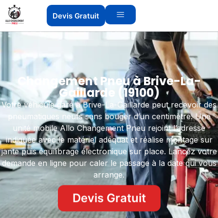
Devis Gratuit
Changement Pneu à Brive-La-
Gaillarde (19100)
Votre véhicule garé à Brive-La-Gaillarde peut recevoir des
pneumatiques neufs sans bouger d’un centimètre. Une
unité mobile Allo Changement Pneu rejoint l’adresse
indiquée avec le matériel adéquat et réalise montage sur
jante puis équilibrage électronique sur place. Lancez votre
demande en ligne pour caler le passage à la date qui vous
arrange.
Devis Gratuit