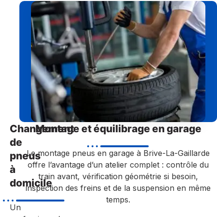
Changement
Montage et équilibrage en garage
de
Le montage pneus en garage à Brive-La-Gaillarde
pneus
offre l’avantage d’un atelier complet : contrôle du
à
train avant, vérification géométrie si besoin,
domicile
inspection des freins et de la suspension en même
temps.
Un