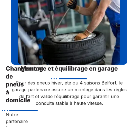
Changement
Montage et équilibrage en garage
de
Pour des pneus hiver, été ou 4 saisons Belfort, le
pneus
garage partenaire assure un montage dans les règles
à
de l’art et valide l’équilibrage pour garantir une
domicile
conduite stable à haute vitesse.
Notre
partenaire