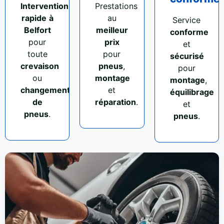
Intervention
Prestations
rapide
à
au
Service
Belfort
meilleur
conforme
pour
prix
et
toute
pour
sécurisé
crevaison
pneus
,
pour
ou
montage
montage
,
changement
et
équilibrage
de
réparation
.
et
pneus
.
pneus
.