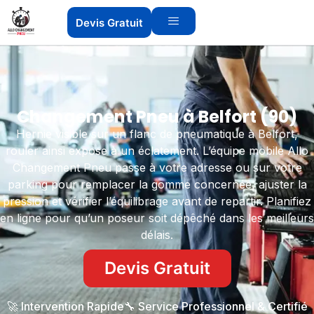
Devis Gratuit
Changement Pneu à Belfort (90)
Hernie visible sur un flanc de pneumatique à Belfort,
rouler ainsi expose à un éclatement. L’équipe mobile Allo
Changement Pneu passe à votre adresse ou sur votre
parking pour remplacer la gomme concernée, ajuster la
pression et vérifier l’équilibrage avant de repartir. Planifiez
en ligne pour qu’un poseur soit dépêché dans les meilleurs
délais.
Devis Gratuit
🚀 Intervention Rapide
🔧 Service Professionnel & Certifié