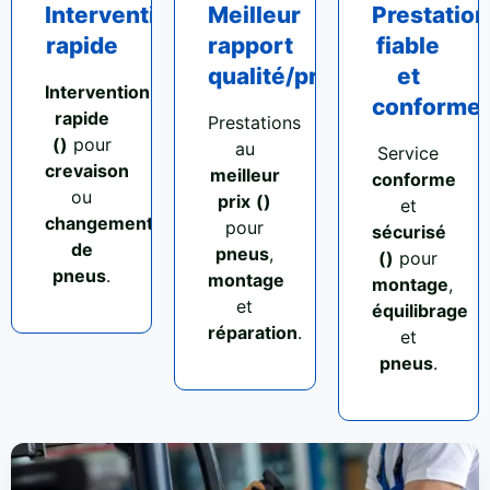
Intervention
Meilleur
Prestation
rapide
rapport
fiable
qualité/prix
et
Intervention
conforme
rapide
Prestations
()
pour
au
Service
crevaison
meilleur
conforme
ou
prix
()
et
changement
pour
sécurisé
de
pneus
,
()
pour
pneus
.
montage
montage
,
et
équilibrage
réparation
.
et
pneus
.