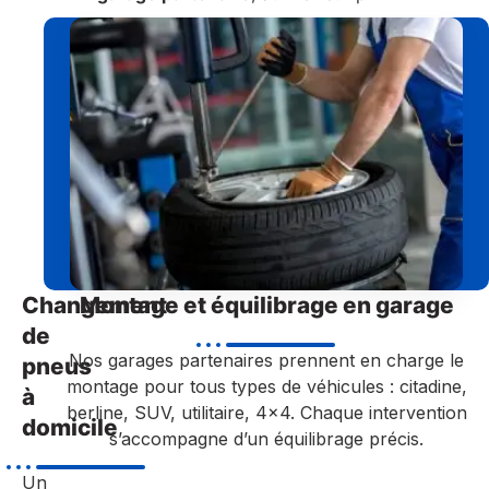
Changement
Montage et équilibrage en garage
de
Nos garages partenaires prennent en charge le
pneus
montage pour tous types de véhicules : citadine,
à
berline, SUV, utilitaire, 4×4. Chaque intervention
domicile
s’accompagne d’un équilibrage précis.
Un