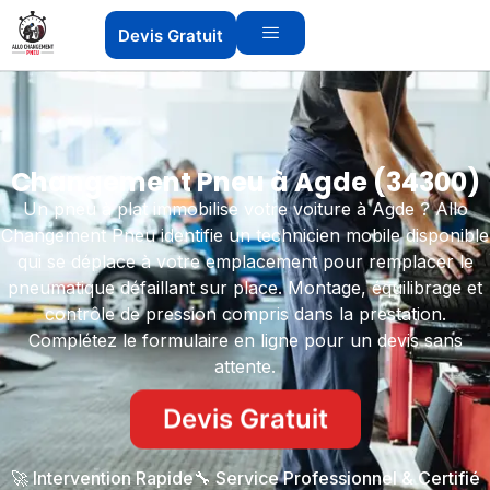
Devis Gratuit
Changement Pneu à Agde (34300)
Un pneu à plat immobilise votre voiture à Agde ? Allo
Changement Pneu identifie un technicien mobile disponible
qui se déplace à votre emplacement pour remplacer le
pneumatique défaillant sur place. Montage, équilibrage et
contrôle de pression compris dans la prestation.
Complétez le formulaire en ligne pour un devis sans
attente.
Devis Gratuit
🚀 Intervention Rapide
🔧 Service Professionnel & Certifié