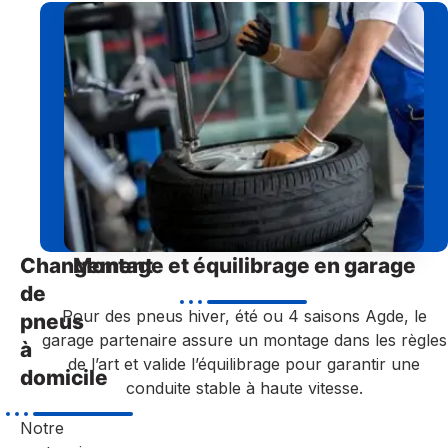
Changement
Montage et équilibrage en garage
de
Pour des pneus hiver, été ou 4 saisons Agde, le
pneus
garage partenaire assure un montage dans les règles
à
de l’art et valide l’équilibrage pour garantir une
domicile
conduite stable à haute vitesse.
Notre