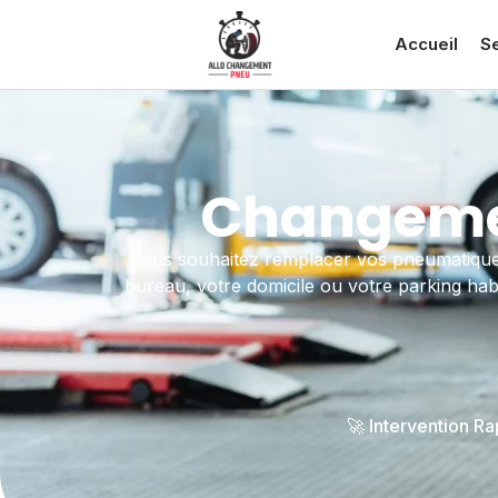
Accueil
S
Changemen
Vous souhaitez remplacer vos pneumatiques
bureau, votre domicile ou votre parking habi
🚀 Intervention R