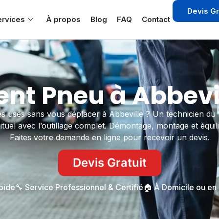
Devis Gr
ervices
À propos
Blog
FAQ
Contact
t Pneu à Abbevil
 usés sans vous déplacer à Abbeville ? Un technicien du
tuel avec l’outillage complet. Démontage, montage et équil
Faites votre demande en ligne pour recevoir un devis.
Devis Gratuit
apide
🔧 Service Professionnel & Certifié
🏠 À Domicile ou en