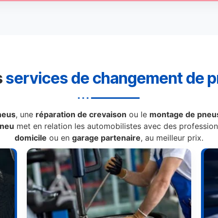
s
services de changement de 
neus
, une
réparation de crevaison
ou le
montage de pneus
Pneu
met en relation les automobilistes avec des professionn
domicile
ou en
garage partenaire
, au meilleur prix.