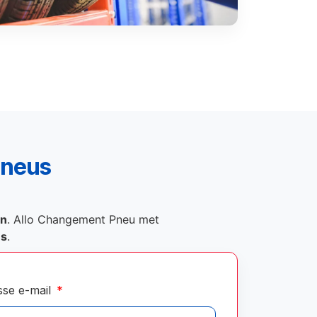
pneus
on
. Allo Changement Pneu met
és
.
sse e-mail