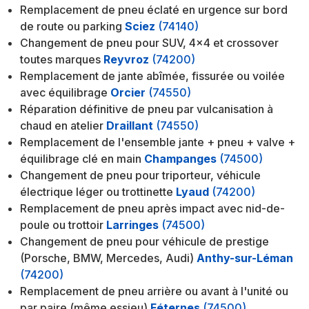
Remplacement de pneu éclaté en urgence sur bord
de route ou parking
Sciez
(74140)
Changement de pneu pour SUV, 4x4 et crossover
toutes marques
Reyvroz
(74200)
Remplacement de jante abîmée, fissurée ou voilée
avec équilibrage
Orcier
(74550)
Réparation définitive de pneu par vulcanisation à
chaud en atelier
Draillant
(74550)
Remplacement de l'ensemble jante + pneu + valve +
équilibrage clé en main
Champanges
(74500)
Changement de pneu pour triporteur, véhicule
électrique léger ou trottinette
Lyaud
(74200)
Remplacement de pneu après impact avec nid-de-
poule ou trottoir
Larringes
(74500)
Changement de pneu pour véhicule de prestige
(Porsche, BMW, Mercedes, Audi)
Anthy-sur-Léman
(74200)
Remplacement de pneu arrière ou avant à l'unité ou
par paire (même essieu)
Féternes
(74500)