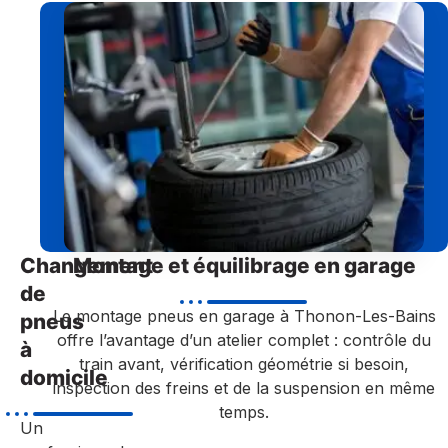
Changement
Montage et équilibrage en garage
de
Le montage pneus en garage à Thonon-Les-Bains
pneus
offre l’avantage d’un atelier complet : contrôle du
à
train avant, vérification géométrie si besoin,
domicile
inspection des freins et de la suspension en même
temps.
Un