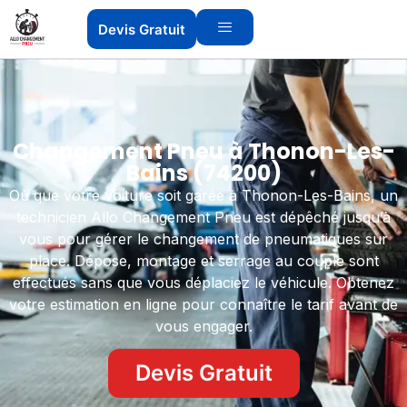
Devis Gratuit
Changement Pneu à Thonon-Les-
Bains (74200)
Où que votre voiture soit garée à Thonon-Les-Bains, un
technicien Allo Changement Pneu est dépêché jusqu’à
vous pour gérer le changement de pneumatiques sur
place. Dépose, montage et serrage au couple sont
effectués sans que vous déplaciez le véhicule. Obtenez
votre estimation en ligne pour connaître le tarif avant de
vous engager.
Devis Gratuit