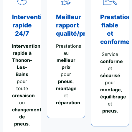
Intervention
Meilleur
Prestation
rapide
rapport
fiable
24/7
qualité/prix
et
conforme
Intervention
Prestations
rapide
à
au
Service
Thonon-
meilleur
conforme
Les-
prix
et
Bains
pour
sécurisé
pour
pneus
,
pour
toute
montage
montage
,
crevaison
et
équilibrage
ou
réparation
.
et
changement
pneus
.
de
pneus
.