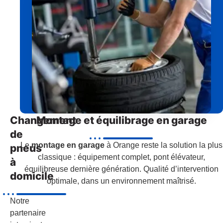
Changement
Montage et équilibrage en garage
de
Le
montage en garage
à Orange reste la solution la plus
pneus
classique : équipement complet, pont élévateur,
à
équilibreuse dernière génération. Qualité d’intervention
domicile
optimale, dans un environnement maîtrisé.
Notre
partenaire