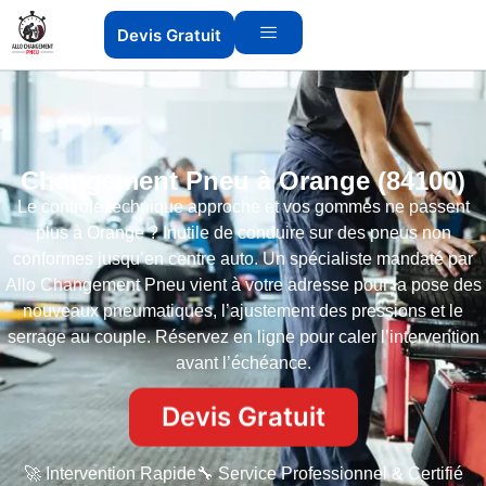
Devis Gratuit
Changement Pneu à Orange (84100)
Le contrôle technique approche et vos gommes ne passent
plus à Orange ? Inutile de conduire sur des pneus non
conformes jusqu’en centre auto. Un spécialiste mandaté par
Allo Changement Pneu vient à votre adresse pour la pose des
nouveaux pneumatiques, l’ajustement des pressions et le
serrage au couple. Réservez en ligne pour caler l’intervention
avant l’échéance.
Devis Gratuit
🚀 Intervention Rapide
🔧 Service Professionnel & Certifié