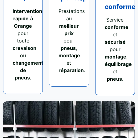
conforme
Intervention
Prestations
rapide
à
au
Service
Orange
meilleur
conforme
pour
prix
et
toute
pour
sécurisé
crevaison
pneus
,
pour
ou
montage
montage
,
changement
et
équilibrage
de
réparation
.
et
pneus
.
pneus
.