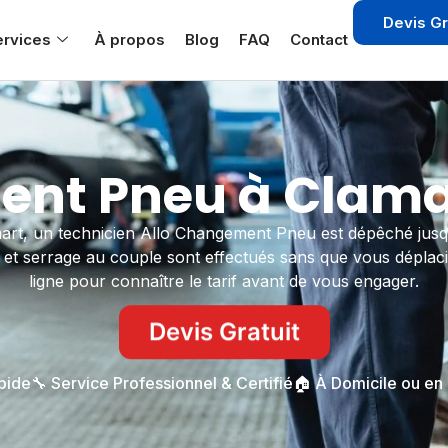
Devis Gr
ervices
À propos
Blog
FAQ
Contact
nt Pneu à Clamar
amart, un technicien Allo Changement Pneu est dépêché jus
t serrage au couple sont effectués sans que vous déplacie
ligne pour connaître le tarif avant de vous engager.
Devis Gratuit
apide
🔧 Service Professionnel & Certifié
🏠 À Domicile ou en