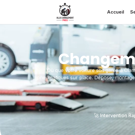
Accueil
S
Changeme
Où que votre voiture soit garée à Cl
pneumatiques sur place. Dépose, montage e
🚀 Intervention R