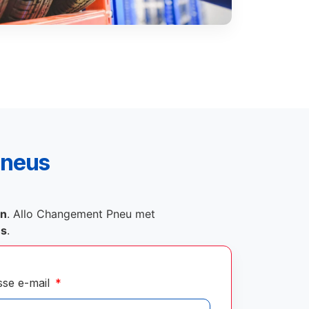
pneus
on
. Allo Changement Pneu met
és
.
sse e-mail