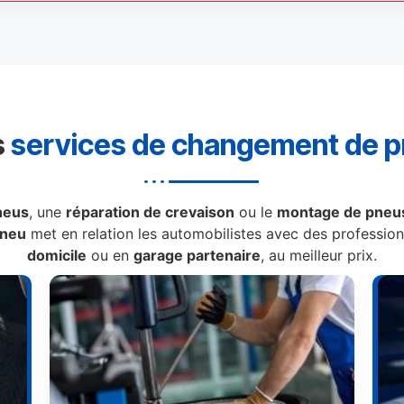
s
services de changement de 
neus
, une
réparation de crevaison
ou le
montage de pneus
Pneu
met en relation les automobilistes avec des professionn
domicile
ou en
garage partenaire
, au meilleur prix.