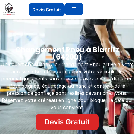
Devis Gratuit
Changement Pneu à Biarritz
(64200)
Un expert choisi par Allo Changement Pneu arrive à votre
adresse à Biarritz pour équiper votre véhicule de
pneumatiques neufs sans que vous ayez à vous déplacer.
Pose soignée, équilibrage au banc et contrôle de la
pression de gonflage sont réalisés devant chez vous.
Réservez votre créneau en ligne pour bloquer la date qui
vous convient.
Devis Gratuit