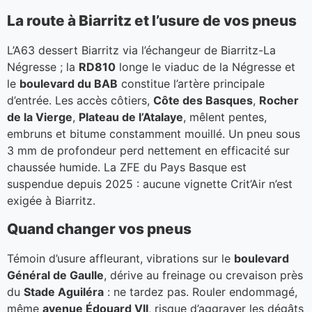
La route à Biarritz et l’usure de vos pneus
L’A63 dessert Biarritz via l’échangeur de Biarritz-La
Négresse ; la
RD810
longe le viaduc de la Négresse et
le
boulevard du BAB
constitue l’artère principale
d’entrée. Les accès côtiers,
Côte des Basques
,
Rocher
de la Vierge
,
Plateau de l’Atalaye
, mêlent pentes,
embruns et bitume constamment mouillé. Un pneu sous
3 mm de profondeur perd nettement en efficacité sur
chaussée humide. La ZFE du Pays Basque est
suspendue depuis 2025 : aucune vignette Crit’Air n’est
exigée à Biarritz.
Quand changer vos pneus
Témoin d’usure affleurant, vibrations sur le
boulevard
Général de Gaulle
, dérive au freinage ou crevaison près
du
Stade Aguiléra
: ne tardez pas. Rouler endommagé,
même
avenue Édouard VII
, risque d’aggraver les dégâts