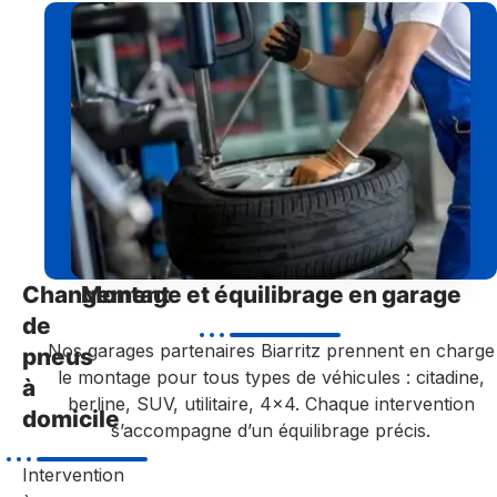
Changement
Montage et équilibrage en garage
de
Nos garages partenaires Biarritz prennent en charge
pneus
le montage pour tous types de véhicules : citadine,
à
berline, SUV, utilitaire, 4×4. Chaque intervention
domicile
s’accompagne d’un équilibrage précis.
Intervention