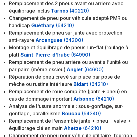
Remplacement des 2 pneus avant ou arrière avec
équilibrage inclus
Tarnos
(40220)
Changement de pneu pour véhicule adapté PMR ou
handicap
Guéthary
(64210)
Remplacement de pneu sur jante avec protection
anti-rayure
Arcangues
(64200)
Montage et équilibrage de pneus run-flat (roulage à
plat)
Saint-Pierre-d'Irube
(64990)
Remplacement de pneu arrière ou avant à l'unité ou
par paire (même essieu)
Anglet
(64600)
Réparation de pneu crevé sur place par pose de
mèche ou rustine intérieure
Bidart
(64210)
Remplacement de roue complète (jante + pneu) en
cas de dommage important
Arbonne
(64210)
Analyse de l'usure anormale : sous-gonflage, sur-
gonflage, parallélisme
Boucau
(64340)
Remplacement de l'ensemble jante + pneu + valve +
équilibrage clé en main
Ahetze
(64210)
Changement de pneu pour véhicule utilitaire, fourgon